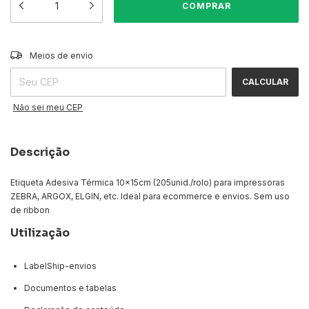
ALTERAR CEP
Entregas para o CEP:
Meios de envio
CALCULAR
Não sei meu CEP
Descrição
Etiqueta Adesiva Térmica 10x15cm (205unid./rolo) para impressoras
ZEBRA, ARGOX, ELGIN, etc. Ideal para ecommerce e envios. Sem uso
de ribbon
Utilização
LabelShip-envios
Documentos e tabelas