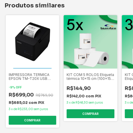
Produtos similares
IMPRESSORA TERMICA
KIT COM 5 ROLOS Etiqueta
KIT
EPSON TM-T20X USB
térmica 10x15 cm (100x150
Etiq
SERIAL C31CH26031
mm) (205unid./rolo) 31
(100
PRETO BIVOLT
metros Marketpack
(205
R$144,90
R$
-
9
%
OFF
Mar
R$699,00
R$769,90
R$142,00
com
PIX
R$8
R$685,02
com
PIX
3
x
de
R$48,30
sem juros
3
x
d
3
x
de
R$233,00
sem juros