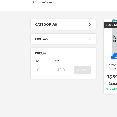
Início
>
software
CATEGORIAS
ESGOT
MARCA
PREÇO
De
Até
Norton 
Ultima
APLICAR
Dispos
Meses,
R$3
Downlo
R$39,
3
x
de
R