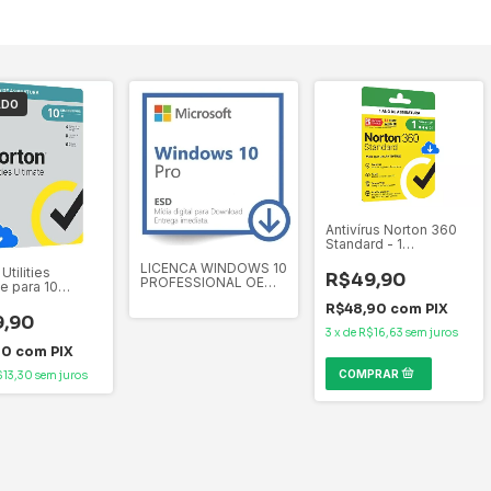
ADO
Antivírus Norton 360
Standard - 1
Dispositivo - 12
LICENCA WINDOWS 10
Meses ESD -
Utilities
R$49,90
PROFESSIONAL OEM
21405595
te para 10
DOWNLOAD ESD
itivos, 24
R$48,90
com
PIX
 Digital para
9,90
ad - 21430281
3
x
de
R$16,63
sem juros
10
com
PIX
$13,30
sem juros