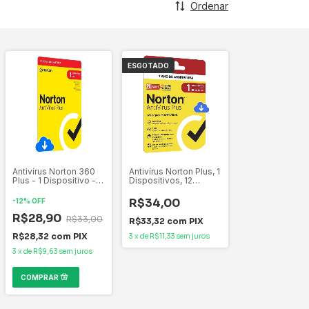
Ordenar
ESGOTADO
Antivírus Norton 360
Antivírus Norton Plus, 1
Plus - 1 Dispositivo -
Dispositivos, 12
12 meses ESD -
Meses, Digital para
21405568
Download, 21430742
R$34,00
-
12
%
OFF
R$28,90
R$33,00
R$33,32
com
PIX
R$28,32
com
PIX
3
x
de
R$11,33
sem juros
3
x
de
R$9,63
sem juros