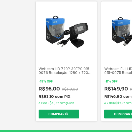
Webcam HD 720P 30FPS 015-
Webcam Full H
0076 Resolução: 1280 x 720
015-0075 Resol
Marca 5+
1080 Marca 5+
-
19
%
OFF
-
11
%
OFF
R$95,00
R$149,90
R$118,00
R$93,10
com
PIX
R$146,90
com
3
x
de
R$31,67
sem juros
3
x
de
R$49,97
sem