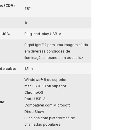
ão (CDV)
78°
1x
 USB:
Plug-and-play USB-A
RightLight™ 2 para uma imagem nítida
em diversas condições de
iluminação, mesmo com pouca luz
do cabo:
1,5 m
Windows® 8 ou superior
macOS 10.10 ou superior
ChromeOS
Porta USB-A
de:
Compatível com Microsoft
DirectShow
Funciona com plataformas de
chamadas populares