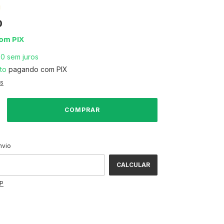
!
0
om
PIX
00
sem juros
to
pagando com PIX
es
ALTERAR CEP
CEP:
nvio
CALCULAR
EP