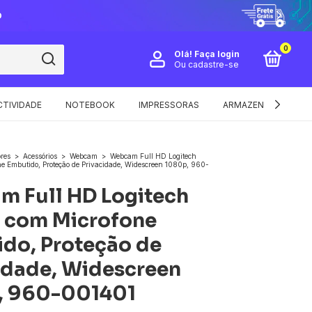
O
0
Olá!
Faça login
Ou cadastre-se
TIVIDADE
NOTEBOOK
IMPRESSORAS
ARMAZENAMENTO E 
res
>
Acessórios
>
Webcam
>
Webcam Full HD Logitech
e Embutido, Proteção de Privacidade, Widescreen 1080p, 960-
 Full HD Logitech
 com Microfone
do, Proteção de
idade, Widescreen
, 960-001401