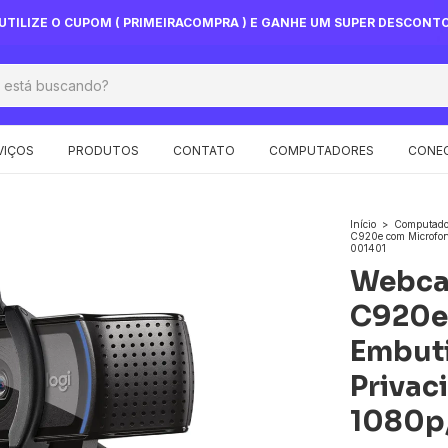
UTILIZE O CUPOM ( PRIMEIRACOMPRA ) E GANHE UM SUPER DESCONT
VIÇOS
PRODUTOS
CONTATO
COMPUTADORES
CONEC
Início
>
Computado
C920e com Microfon
001401
Webcam
C920e
Embuti
Privac
1080p