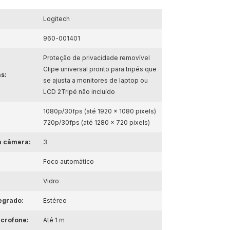
Logitech
960-001401
Proteção de privacidade removível
Clipe universal pronto para tripés que
as:
se ajusta a monitores de laptop ou
LCD 2Tripé não incluído
1080p/30fps (até 1920 x 1080 pixels)
720p/30fps (até 1280 x 720 pixels)
a câmera:
3
Foco automático
Vidro
egrado:
Estéreo
icrofone:
Até 1 m