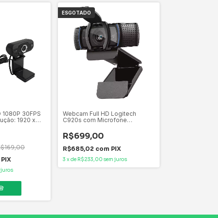
ESGOTADO
D 1080P 30FPS
Webcam Full HD Logitech
ução: 1920 x
C920s com Microfone
Embutido, Proteção de
Privacidade, Widescreen
R$699,00
1080p, Compatível Logitech
Cap
R$169,00
R$685,02
com
PIX
PIX
3
x
de
R$233,00
sem juros
 juros