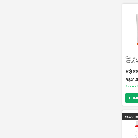
Carreg
30W, H
4 Bivo
R$22
R$21,
3
x
de
R
ESGOT