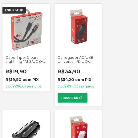
ESGOTADO
Cabo Tipo-C para
Carregador AC/USB
Lightning 1M 3A, CB-
Universal PD UC-
CL100BK C3Tech
P100BK C3Tech 20W-
5V/3A, 9V/2.22A e
R$19,90
R$34,90
12V/1.67A
R$19,50
com
PIX
R$34,20
com
PIX
3
x
de
R$6,63
sem juros
3
x
de
R$11,63
sem juros