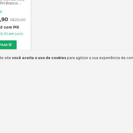
WH Branco
, microfone
ado, Possui
FF
 Handsfree,
agem Bag
,90
R$22,90
52
com
PIX
$6,30
sem juros
te site
você aceita o uso de cookies
para agilizar a sua experiência de co
ENTRE EM CONTATO
NE