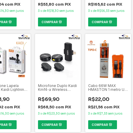
04
com
PIX
R$53,80
com
PIX
R$165,62
com
PIX
$14,30
sem juros
3
x
de
R$18,30
sem juros
3
x
de
R$56,33
sem juros
one Lapela
Microfone Duplo Kaidi
Cabo 66W MAX
 Kaidi Lightning
Kmf4-a Wireless
HMASTON 1 metro US
 Preto Kmf5-a
Lightning Para Iphone
-A P/ TIPO-C COD:
HB14-3
8,90
R$69,90
R$22,00
92
com
PIX
R$68,50
com
PIX
R$21,56
com
PIX
$16,30
sem juros
3
x
de
R$23,30
sem juros
3
x
de
R$7,33
sem juros