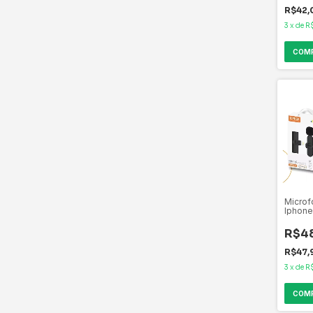
R$42,
3
x
de
R
Microf
Iphone
S/ Fio
R$4
R$47,
3
x
de
R