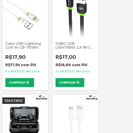
Cabo USB-Lightning
CABO USB-
2,0A 1m CB-110WH
LIGHTNING 2,A 1M CB-
C3Tech
110BK PRETO C3
TECH
R$17,90
R$17,00
R$17,54
com
PIX
R$16,66
com
PIX
3
x
de
R$5,97
sem juros
3
x
de
R$5,67
sem juros
ESGOTADO