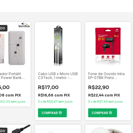
ADO
dor Portátil
Cabo USB x Micro USB
Fone de Ouvido Intra
a Power Bank
C3Tech, 1 metro -
EP-07BK Preto
mah com Cabos
Branco/Verde - CB-
C3Tech , microfone
rte H-966
100WH
integrado posui
6,00
R$17,00
R$22,90
função Handsfree,
Embalagem BAG
,08
com
PIX
R$16,66
com
PIX
R$22,44
com
PIX
$32,00
sem juros
3
x
de
R$5,67
sem juros
3
x
de
R$7,63
sem juros
ADO