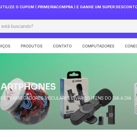
UTILIZE O CUPOM ( PRIMEIRACOMPRA ) E GANHE UM SUPER DESCONT
VIÇOS
PRODUTOS
CONTATO
COMPUTADORES
CONEC
MARTPHONES
S , CARREGADORES VEICULARES E VÁRIOS ITENS DO DIA A DIA