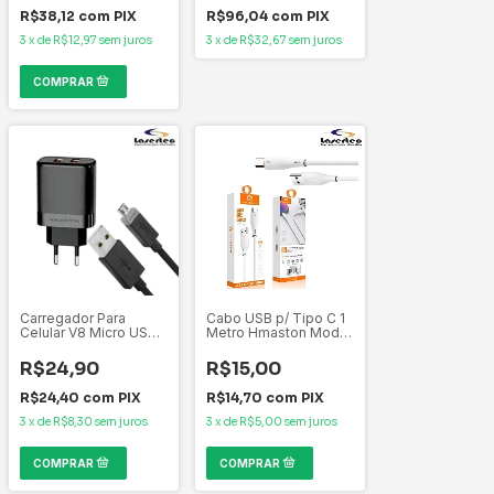
R$38,12
com
PIX
R$96,04
com
PIX
3
x
de
R$12,97
sem juros
3
x
de
R$32,67
sem juros
Carregador Para
Cabo USB p/ Tipo C 1
Celular V8 Micro USB
Metro Hmaston Mod
5.1 LR24-1 H'MASTON
H73-3 Power 4.0 - 4.8
Amperes
R$24,90
R$15,00
Carregamento Turbo
R$24,40
com
PIX
R$14,70
com
PIX
3
x
de
R$8,30
sem juros
3
x
de
R$5,00
sem juros