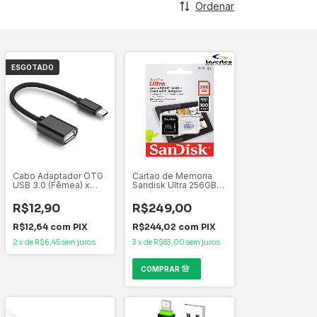
Ordenar
ESGOTADO
Cabo Adaptador OTG
Cartao de Memoria
USB 3.0 (Fêmea) x
Sandisk Ultra 256GB
USB-C (Macho) - HZ-
Micro SD Sdxc Uhs-i
167
Classe 10 C/
R$12,90
R$249,00
Adaptador -
SDSQUNR-256G-
R$12,64
com
PIX
R$244,02
com
PIX
GN6TA
2
x
de
R$6,45
sem juros
3
x
de
R$83,00
sem juros