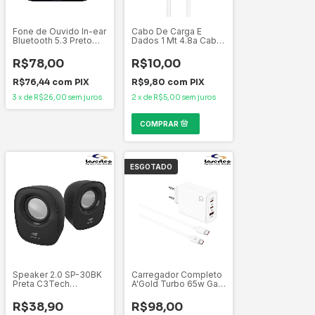
Fone de Ouvido In-ear
Cabo De Carga E
Bluetooth 5.3 Preto
Dados 1 Mt 4.8a Cabo
Com Display Digital
Tipo-c Hmaston H72-
HMaston F926
3
R$78,00
R$10,00
R$76,44
com
PIX
R$9,80
com
PIX
3
x
de
R$26,00
sem juros
2
x
de
R$5,00
sem juros
ESGOTADO
Speaker 2.0 SP-30BK
Carregador Completo
Preta C3Tech
A'Gold Turbo 65w Gan
potência de 6W, cabo:
Usb-c Ca46-5 -
135 cm
Branco
R$38,90
R$98,00