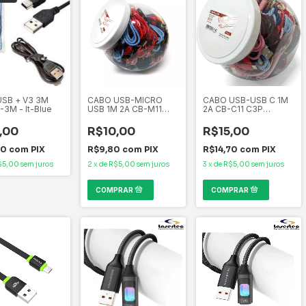
USB + V3 3M
CABO USB-MICRO
CABO USB-USB C 1M
-3M - It-Blue
USB 1M 2A CB-M11
2A CB-C11 C3P
C3P (C/50PC) - VENDA
(C/50PC) - VENDA
VAREJO
VAREJO
,00
R$10,00
R$15,00
70
com
PIX
R$9,80
com
PIX
R$14,70
com
PIX
$5,00
sem juros
2
x
de
R$5,00
sem juros
3
x
de
R$5,00
sem juros