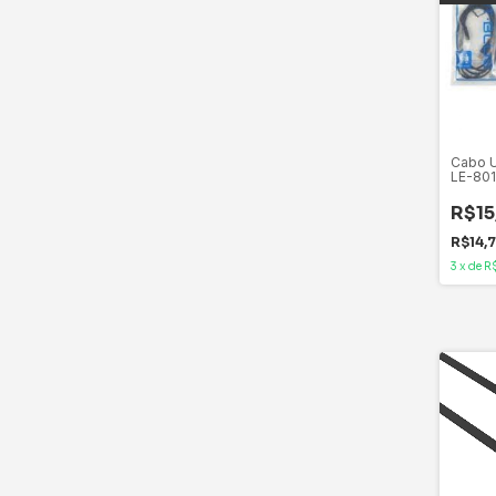
Cabo 
LE-801
R$15
R$14,
3
x
de
R