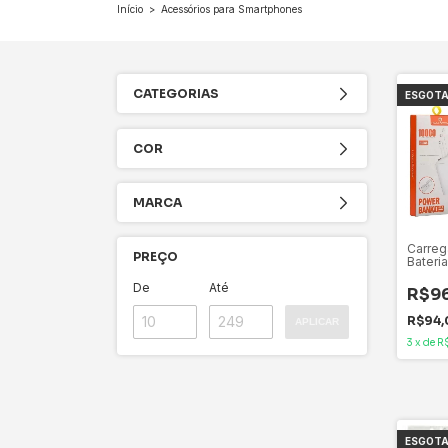
Início
>
Acessórios para Smartphones
CATEGORIAS
ESGOT
COR
MARCA
Carrega
PREÇO
Bateri
10000
E Supo
De
Até
R$9
R$94
APLICAR
3
x
de
R
ESGOT