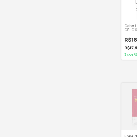
Cabo 
CB-C1
3A USB
R$18
R$17,
3
x
de
R
Fone d