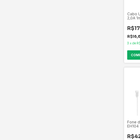
Cabo 
2,0A 1
C3Tec
R$17
R$16,
3
x
de
R
Fone d
EH104
Lecoo
R$4