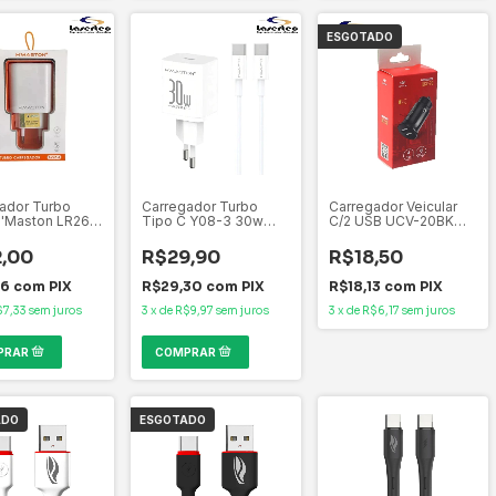
ESGOTADO
ador Turbo
Carregador Turbo
Carregador Veicular
'Maston LR26-
Tipo C Y08-3 30w
C/2 USB UCV-20BK
lt (110V~220V)
H'maston Android
C3Tech
Iphone Branco
,00
R$29,90
R$18,50
56
com
PIX
R$29,30
com
PIX
R$18,13
com
PIX
$7,33
sem juros
3
x
de
R$9,97
sem juros
3
x
de
R$6,17
sem juros
ADO
ESGOTADO