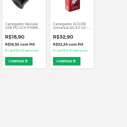
Carregador Veicular
Carregador AC/USB
USB PD UCV-P10BK
Universal QC3.0 UC-
20W DC Max USB-
Q100WH C3Tech
C(PD3.0) : 5V/3A,
5V/3A, 9V/2A e 12V/1.5A
R$18,90
R$32,90
9V/2.22A C3Tech
R$18,52
com
PIX
R$32,24
com
PIX
3
x
de
R$6,30
sem juros
3
x
de
R$10,97
sem juros