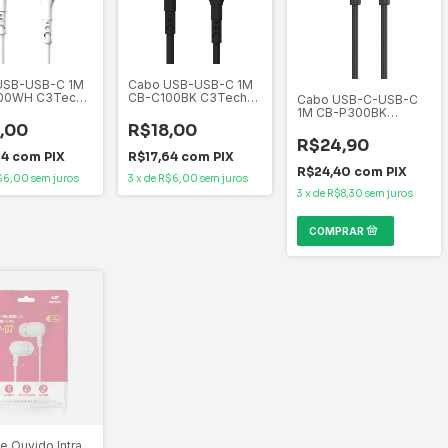
USB-USB-C 1M
Cabo USB-USB-C 1M
00WH C3Tech
CB-C100BK C3Tech
Cabo USB-C-USB-C
-A para Tipo-C
até 3A USB-A para
1M CB-P300BK
Tipo-C
C3Tech Tipo-C para
,00
R$18,00
Tipo-C, 3A
R$24,90
64
com
PIX
R$17,64
com
PIX
R$24,40
com
PIX
$6,00
sem juros
3
x
de
R$6,00
sem juros
3
x
de
R$8,30
sem juros
e Ouvido Intra