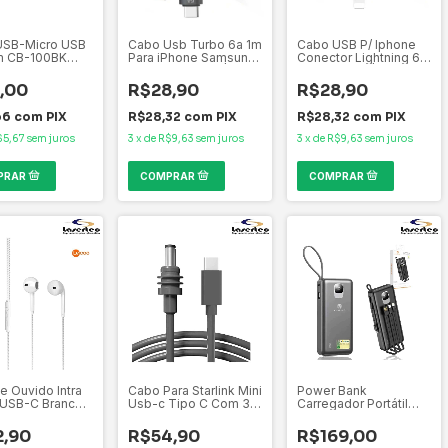
USB-Micro USB
Cabo Usb Turbo 6a 1m
Cabo USB P/ Iphone
m CB-100BK
Para iPhone Samsung
Conector Lightning 6A
h
Lightning/usb C |
1m Premium | HB18-2
HB18-3
,00
R$28,90
R$28,90
66
com
PIX
R$28,32
com
PIX
R$28,32
com
PIX
$5,67
sem juros
3
x
de
R$9,63
sem juros
3
x
de
R$9,63
sem juros
e Ouvido Intra
Cabo Para Starlink Mini
Power Bank
 USB-C Branco
Usb-c Tipo C Com 3
Carregador Portátil
Metros Powerbank
Turbo 20000mah Com
Cinza-escuro 12v
Display H'maston YD-
2,90
R$54,90
R$169,00
Kapbom KA-XL-3M
71