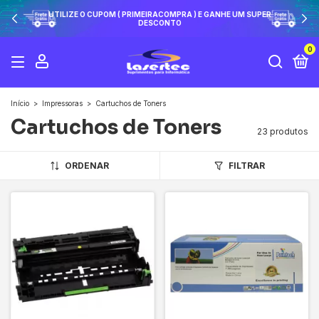
UTILIZE O CUPOM ( PRIMEIRACOMPRA ) E GANHE UM SUPER
DESCONTO
0
Início
>
Impressoras
>
Cartuchos de Toners
Cartuchos de Toners
23 produtos
ORDENAR
FILTRAR