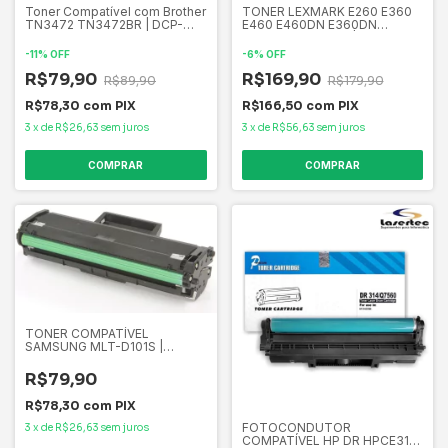
Toner Compatível com Brother
TONER LEXMARK E260 E360
TN3472 TN3472BR | DCP-
E460 E460DN E360DN
L5652DN DCP-L5502DN MFC-
E260DN E260A11B |
L6702DW | Premium 12k
COMPATÍVEL PREMIUM
-
11
%
OFF
-
6
%
OFF
QUALITY 3.5K
R$79,90
R$169,90
R$89,90
R$179,90
R$78,30
com
PIX
R$166,50
com
PIX
3
x
de
R$26,63
sem juros
3
x
de
R$56,63
sem juros
TONER COMPATÍVEL
SAMSUNG MLT-D101S |
ML2160 ML2161 ML2165
SCX3400 SCX3401 | PREMIUM
R$79,90
1.5K
R$78,30
com
PIX
FOTOCONDUTOR
3
x
de
R$26,63
sem juros
COMPATÍVEL HP DR HPCE314