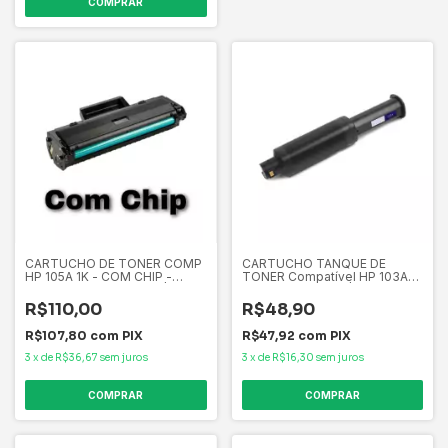
CARTUCHO DE TONER COMP
CARTUCHO TANQUE DE
HP 105A 1K - COM CHIP -
TONER Compatível HP 103A
IMPRESSORAS W1105A | 107A
W1103A W1103AB | 1200A
107W 135A 135W
1200W 1000A 1000W 1000N
R$110,00
R$48,90
1200NW | 2.5k
R$107,80
com
PIX
R$47,92
com
PIX
3
x
de
R$36,67
sem juros
3
x
de
R$16,30
sem juros