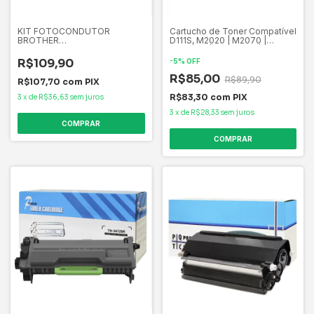
KIT FOTOCONDUTOR
Cartucho de Toner Compatível
BROTHER
D111S, M2020 | M2070 |
DR820/DR880/DR890/DR3440
M2020W | M2020FW |
20K DCP-L5652DN DCP-L5652
M2070F
R$109,90
-
5
%
OFF
DCPL5652, DCPL5602DN
DCP-L5602DN DCP-L5602 D
R$85,00
R$89,90
R$107,70
com
PIX
R$83,30
com
PIX
3
x
de
R$36,63
sem juros
3
x
de
R$28,33
sem juros