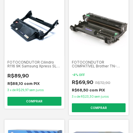
FOTOCONDUTOR Cilindro
FOTOCONDUTOR
R116 9K Samsung Xpress SL-
COMPATÍVEL Brother TN-
M2625, SL-M2626ND, SL-
2340 P/ HL-L2360DW
M2675F, SL-M2676, SL-
2360DW, HL-L2320D 2320D,
R$89,90
-
4
%
OFF
M2825ND, SL-M2885FW
MFC-L2720DW 2720DW,
MFC-L2740DW 2740DW
R$69,90
R$72,90
R$88,10
com
PIX
R$68,50
com
PIX
3
x
de
R$29,97
sem juros
3
x
de
R$23,30
sem juros