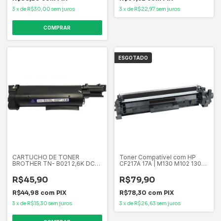
3
x
de
R$30,00
sem juros
3
x
de
R$22,97
sem juros
ESGOTADO
CARTUCHO DE TONER
Toner Compatível com HP
BROTHER TN- B021 2,6K DCP-
CF217A 17A | M130 M102 130A
B7520DW DCP-B7535DW
102A 102W 130FN 130FW
DCP-B7520 DCP-B7535
130NW
R$45,90
R$79,90
R$44,98
com
PIX
R$78,30
com
PIX
3
x
de
R$15,30
sem juros
3
x
de
R$26,63
sem juros