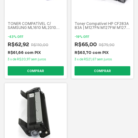
TONER COMPATÍVEL C/
Toner Compatível HP CF283A
SAMSUNG ML1610 ML2010
83A | M127FN M127FW M127
SCX4521 3124 3125 3117 2K
M125 M201 M225 M226 M202
BYQUALY
M201DW
-
43
%
OFF
-
19
%
OFF
R$62,92
R$65,00
R$110,00
R$79,90
R$61,66
com
PIX
R$63,70
com
PIX
3
x
de
R$20,97
sem juros
3
x
de
R$21,67
sem juros