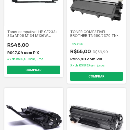
Toner compatível HP CF233a
TONER COMPATÍVEL
33a M106 M134 M106W
BROTHER TN660/2370 TN-
M134A M134FN 106W 134A
2340 / 2345 /2370 (2.6K) | HL-
134FN
L2350 HL-L2320 MFC-L2720
R$48,00
-
8
%
OFF
DCP-L2540DW | PREMIUM
R$55,00
R$59,90
R$47,04
com
PIX
R$53,90
com
PIX
3
x
de
R$16,00
sem juros
3
x
de
R$18,33
sem juros