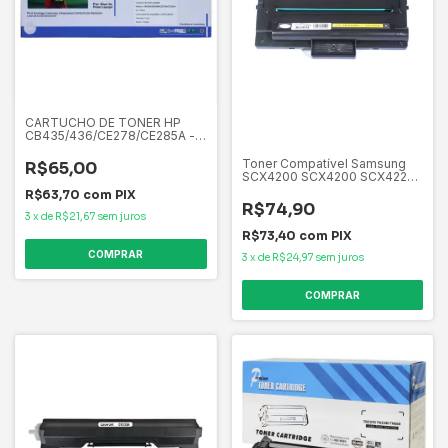
CARTUCHO DE TONER HP
CB435/436/CE278/CE285A -
2k PRINTECH
Toner Compatível Samsung
R$65,00
SCX4200 SCX4200 SCX4220
3K
R$63,70
com
PIX
R$74,90
3
x
de
R$21,67
sem juros
R$73,40
com
PIX
3
x
de
R$24,97
sem juros