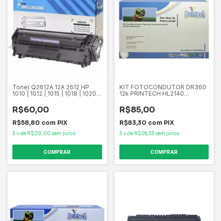
Toner Q2612A 12A 2612 HP
KIT FOTOCONDUTOR DR360
1010 | 1012 | 1015 | 1018 | 1020 |
12k PRINTECH HL2140
1022 | 3015 | 3030 | 3050 |
HL2170W DCP704
3052 | 1319 | 1022N | 3050N |
R$60,00
R$85,00
R$58,80
com
PIX
R$83,30
com
PIX
3
x
de
R$20,00
sem juros
3
x
de
R$28,33
sem juros