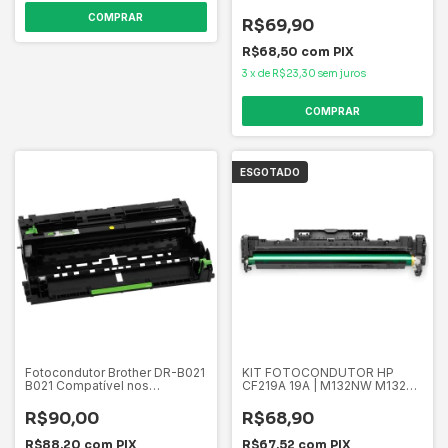
Q7560 PREMIUM 14K p/ M175
/M-175/ M175/HP M275/ M-
R$69,90
275
R$68,50
com
PIX
3
x
de
R$23,30
sem juros
ESGOTADO
Fotocondutor Brother DR-B021
KIT FOTOCONDUTOR HP
B021 Compatível nos
CF219A 19A | M132NW M132FN
equipamentos DCP-7520DW
M132FW M132 12k
7520DW 7520 DCP-7535DW
R$90,00
R$68,90
7535DW 7535 12.000 pági
R$88,20
com
PIX
R$67,52
com
PIX