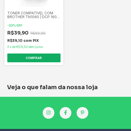
TONER COMPATÍVEL COM
BROTHER TN1060 | DCP 1602
DCP 1512 DCP 1617 HL 1112 HL
1202
-
33
%
OFF
R$39,90
R$59,90
R$39,10
com
PIX
3
x
de
R$13,30
sem juros
Veja o que falam da nossa loja