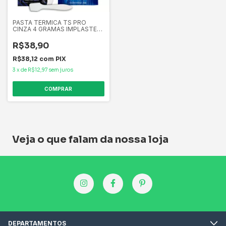
PASTA TERMICA TS PRO
CINZA 4 GRAMAS IMPLASTEC
Condutividade 6,2 W/mk Para
CPU, placas de vídeo, vídeo
R$38,90
games PATSP410CX
R$38,12
com
PIX
3
x
de
R$12,97
sem juros
Veja o que falam da nossa loja
DEPARTAMENTOS