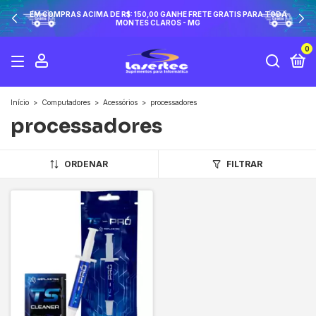
EM COMPRAS ACIMA DE R$: 150,00 GANHE FRETE GRATIS PARA TODA
MONTES CLAROS - MG
0
Início
>
Computadores
>
Acessórios
>
processadores
processadores
ORDENAR
FILTRAR