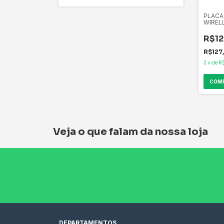
PLACA 
WIREL
TL-WN
150MB
R$12
R$127
3
x
de
R
Veja o que falam da nossa loja
DEPARTAMENTOS