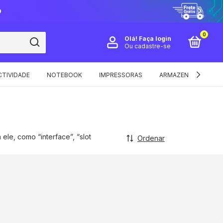
O
0
Olá!
Faça login
Ou cadastre-se
TIVIDADE
NOTEBOOK
IMPRESSORAS
ARMAZENAMENTO E 
le, como “interface”, “slot
Ordenar