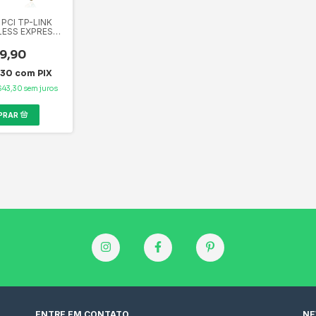
PCI TP-LINK
LESS EXPRESS
781ND
PS
9,90
,30
com
PIX
$43,30
sem juros
ENTRE EM CONTATO
NE