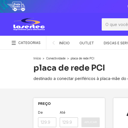
CATEGORIAS
INÍCIO
OUTLET
DISCAS E SER
Início
>
Conectividade
>
placa de rede PCI
placa de rede PCI
destinado a conectar periféricos à placa-mãe do 
PREÇO
De
Até
APLICAR