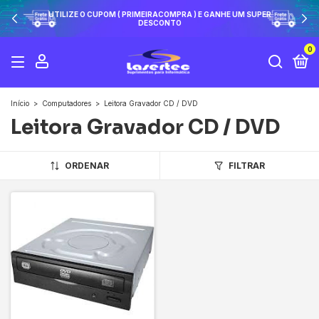
UTILIZE O CUPOM ( PRIMEIRACOMPRA ) E GANHE UM SUPER
DESCONTO
0
Início
>
Computadores
>
Leitora Gravador CD / DVD
Leitora Gravador CD / DVD
ORDENAR
FILTRAR