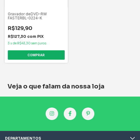
Gravador deDVD-RW
FASTERBL-0224-K
R$129,90
R$127,30
com
PIX
3
x
de
R$43,30
sem juros
Veja o que falam da nossa loja
DEPARTAMENTOS