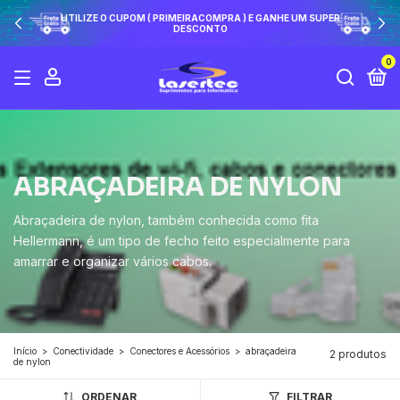
UTILIZE O CUPOM ( PRIMEIRACOMPRA ) E GANHE UM SUPER
DESCONTO
0
ABRAÇADEIRA DE NYLON
Abraçadeira de nylon, também conhecida como fita
Hellermann, é um tipo de fecho feito especialmente para
amarrar e organizar vários cabos.
Início
>
Conectividade
>
Conectores e Acessórios
>
abraçadeira
2 produtos
de nylon
ORDENAR
FILTRAR