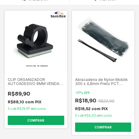
CLIP ORGANIZADOR
Abracadeira de Nylon Moblik
AUTOADESIVO 9MM VENDA
300 x 4,8mm Preto PCT
PACOTE COM 100 UNIDADES
100UN
R$89,90
-
17
%
OFF
R$18,90
R$22,90
R$88,10
com
PIX
R$18,52
com
PIX
3
x
de
R$29,97
sem juros
3
x
de
R$6,30
sem juros