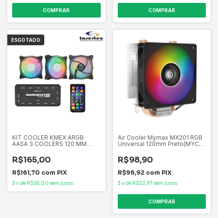
ESGOTADO
KIT COOLER KMEX ARGB
Air Cooler Mymax MX201 RGB
AASA 3 COOLERS 120 MM
Universal 120mm Preto(MYC-
COM CONTROLADORA
MX201/RGB)
R$165,00
R$98,90
R$161,70
com
PIX
R$96,92
com
PIX
3
x
de
R$55,00
sem juros
3
x
de
R$32,97
sem juros