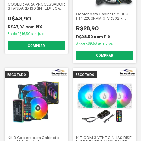
COOLER PARA PROCESSADOR
STANDARD I30 (INTEL® LGA
1156 / 1155 / 1151 / 1150 ) - RH-
Cooler para Gabinete e CPU
I30-26FK-R1
R$48,90
Fan 2200RPM G-VR302 -
Revenger
R$47,92
com
PIX
R$28,90
3
x
de
R$16,30
sem juros
R$28,32
com
PIX
3
x
de
R$9,63
sem juros
ESGOTADO
ESGOTADO
Kit 3 Coolers para Gabinete
KIT COM 3 VENTOINHAS RISE