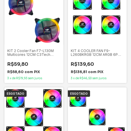
KIT 2 Cooler Fan F7-L130M
KIT 4 COOLER FAN F9-
Multicores 12CM C3Tech
L260BKRGB 12CM ARGB 6P
Gaming Conector Molex 4
c3tech Compativel com
Pinos Rolamento: Hidráulico
controladora
R$59,80
R$139,60
R$58,60
com
PIX
R$136,81
com
PIX
3
x
de
R$19,93
sem juros
3
x
de
R$46,53
sem juros
ESGOTADO
ESGOTADO