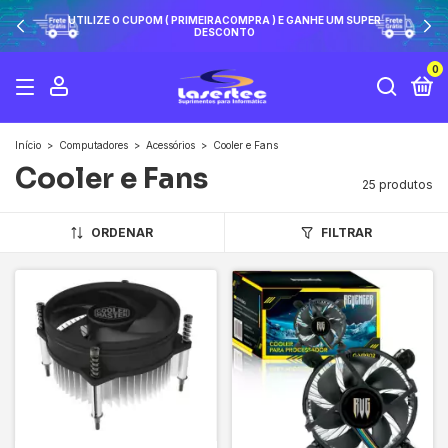
UTILIZE O CUPOM ( PRIMEIRACOMPRA ) E GANHE UM SUPER
DESCONTO
0
Início
>
Computadores
>
Acessórios
>
Cooler e Fans
Cooler e Fans
25 produtos
ORDENAR
FILTRAR