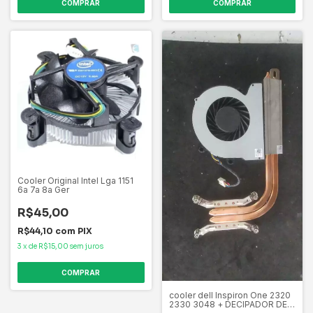
Cooler Original Intel Lga 1151
6a 7a 8a Ger
R$45,00
R$44,10
com
PIX
3
x
de
R$15,00
sem juros
cooler dell Inspiron One 2320
2330 3048 + DECIPADOR DE