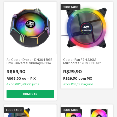
ESGOTADO
Air Cooler Draxen DN304 RGB
Cooler Fan F7-L130M
Fixo Universal 90mm(DN304)
Multicores 12CM C3Tech
Draxen
Gaming Conector Molex 4
Pinos Rolamento: Hidráulico
R$69,90
R$29,90
R$68,50
com
PIX
R$29,30
com
PIX
3
x
de
R$23,30
sem juros
3
x
de
R$9,97
sem juros
ESGOTADO
ESGOTADO