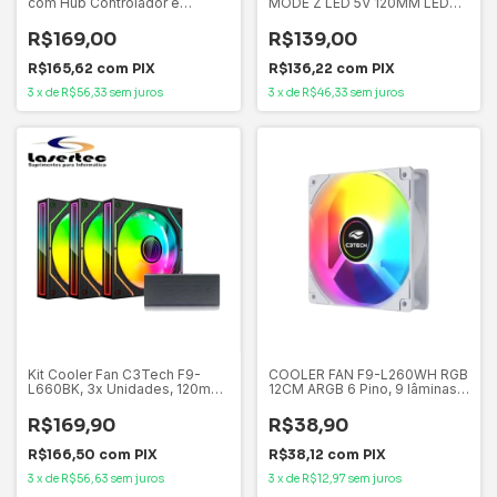
com Hub Controlador e
MODE Z LED 5V 120MM LED
Controle G-VR346K -
ARGB BRANCO
Revenger
RMZLD5VARGBW
R$169,00
R$139,00
R$165,62
com
PIX
R$136,22
com
PIX
3
x
de
R$56,33
sem juros
3
x
de
R$46,33
sem juros
Kit Cooler Fan C3Tech F9-
COOLER FAN F9-L260WH RGB
L660BK, 3x Unidades, 120mm,
12CM ARGB 6 Pino, 9 lâminas
ARGB, Controladora e Controle
C3Tech
Remoto - Preto
R$169,90
R$38,90
R$166,50
com
PIX
R$38,12
com
PIX
3
x
de
R$56,63
sem juros
3
x
de
R$12,97
sem juros