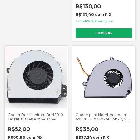
CALOR
R$130,00
R$127,40
com
PIX
3
x
de
R$43,33
sem juros
Cooler Dell Inspiron 13r N3010
Cooler para Notebook Acer
14r N4010 1464 1564 1764
Aspire E1-571 5750-6677, V3-
571-6422, NE56R, 5750,
5750Z-4217, E1-571-6607, V3-
R$52,00
R$38,00
571-G Interno
R$50,96
com
PIX
R$37,24
com
PIX