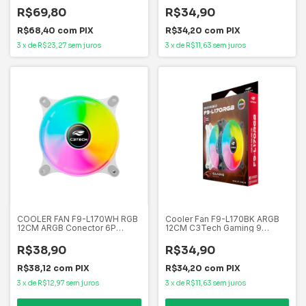
controladora
R$69,80
R$34,90
R$68,40
com
PIX
R$34,20
com
PIX
3
x
de
R$23,27
sem juros
3
x
de
R$11,63
sem juros
COOLER FAN F9-L170WH RGB
Cooler Fan F9-L170BK ARGB
12CM ARGB Conector 6P
12CM C3Tech Gaming 9
C3Tech
Lâminas, vida útil: 40.000
horas
R$38,90
R$34,90
R$38,12
com
PIX
R$34,20
com
PIX
3
x
de
R$12,97
sem juros
3
x
de
R$11,63
sem juros