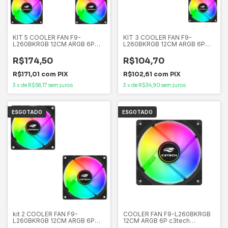
KIT 5 COOLER FAN F9-
KIT 3 COOLER FAN F9-
L260BKRGB 12CM ARGB 6P
L260BKRGB 12CM ARGB 6P
c3tech Compativel com
c3tech Compativel com
controladora
controladora
R$174,50
R$104,70
R$171,01
com
PIX
R$102,61
com
PIX
3
x
de
R$58,17
sem juros
3
x
de
R$34,90
sem juros
ESGOTADO
ESGOTADO
kit 2 COOLER FAN F9-
COOLER FAN F9-L260BKRGB
L260BKRGB 12CM ARGB 6P
12CM ARGB 6P c3tech
c3tech Compativel com
Compativel com controladora