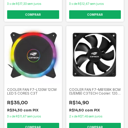
3
x
de
R$17,33
sem juros
3
x
de
R$12,67
sem juros
COOLER FAN F7-L120M 12CM
COOLER FAN F7-MB10BK 8CM
LED 5 CORES C3T
(S/EMB) C3TECH Cooler: 1200
RPM Fluxo de Ar: 46,5 CFM
Conector Placa-Mãe 3 pinos
R$35,00
R$14,90
R$34,30
com
PIX
R$14,60
com
PIX
3
x
de
R$11,67
sem juros
2
x
de
R$7,45
sem juros