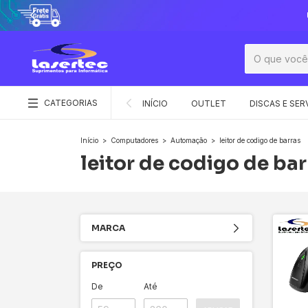
CATEGORIAS
INÍCIO
OUTLET
DISCAS E SER
Início
>
Computadores
>
Automação
>
leitor de codigo de barras
leitor de codigo de bar
MARCA
PREÇO
De
Até