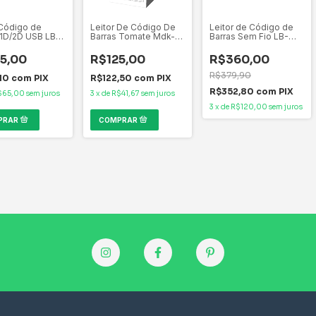
 Código de
Leitor De Código De
Leitor de Código de
 1D/2D USB LB-
Barras Tomate Mdk-
Barras Sem Fio LB-
 C3Tech
100 Usb Preto
W110BK C3Tech com
Distância de
5,00
R$125,00
R$360,00
Operação Sem Fio:
até 50 m
R$379,90
,10
com
PIX
R$122,50
com
PIX
R$352,80
com
PIX
$65,00
sem juros
3
x
de
R$41,67
sem juros
3
x
de
R$120,00
sem juros