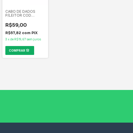
CABO DE DADOS
P/LEITOR COD
BARRAS LB-50/100BK
R$59,00
R$57,82
com
PIX
3
x
de
R$19,67
sem juros