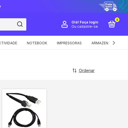
O
0
Olá!
Faça login
Ou cadastre-se
TIVIDADE
NOTEBOOK
IMPRESSORAS
ARMAZENAMENTO E 
Ordenar