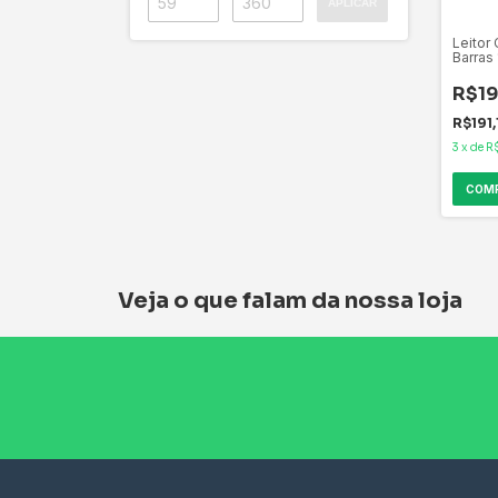
APLICAR
Leitor
Barras
120BK
R$19
R$191
3
x
de
R
Veja o que falam da nossa loja