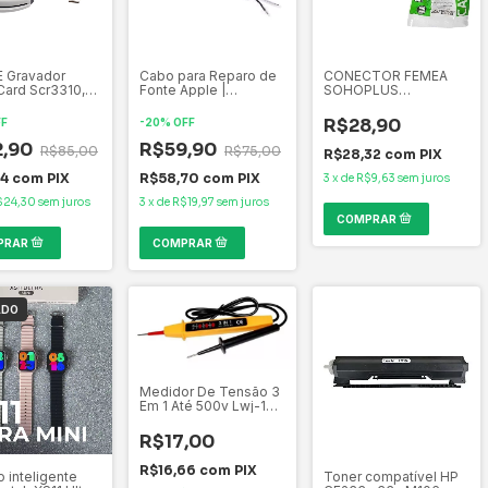
 E Gravador
Cabo para Reparo de
CONECTOR FEMEA
Card Scr3310,
Fonte Apple |
SOHOPLUS
3 AOB CPF CNPJ
MagSafe 1 (Tipo L)
FURUKAWA CAT.5E
T568A/B KEYSTONE
R$28,90
FF
-
20
%
OFF
2,90
R$59,90
R$85,00
R$75,00
R$28,32
com
PIX
44
com
PIX
R$58,70
com
PIX
3
x
de
R$9,63
sem juros
$24,30
sem juros
3
x
de
R$19,97
sem juros
ADO
Medidor De Tensão 3
Em 1 Até 500v Lwj-136
Luatek
R$17,00
R$16,66
com
PIX
o inteligente
Toner compatível HP