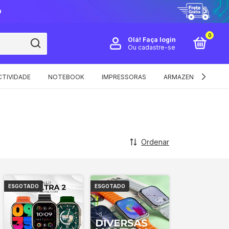
O
0
Olá!
Faça login
Ou cadastre-se
TIVIDADE
NOTEBOOK
IMPRESSORAS
ARMAZENAMENTO E 
Ordenar
ESGOTADO
ESGOTADO