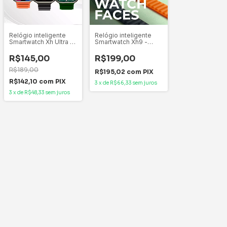
Relógio inteligente
Relógio inteligente
Smartwatch Xh Ultra 2
Smartwatch Xh9 -
- Modelo Ultra Custo-
Modelo Tradicional
benefício Com Função
48mm Custo-
R$145,00
R$199,00
Dois Gestos
benefício Com Função
Dois Gestos
R$189,00
R$195,02
com
PIX
R$142,10
com
PIX
3
x
de
R$66,33
sem juros
3
x
de
R$48,33
sem juros