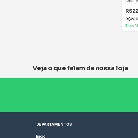
Smartw
Mini 
Smartw
R$22
Função
Custo-
R$22
3
x
de
R
Veja o que falam da nossa loja
DEPARTAMENTOS
Início