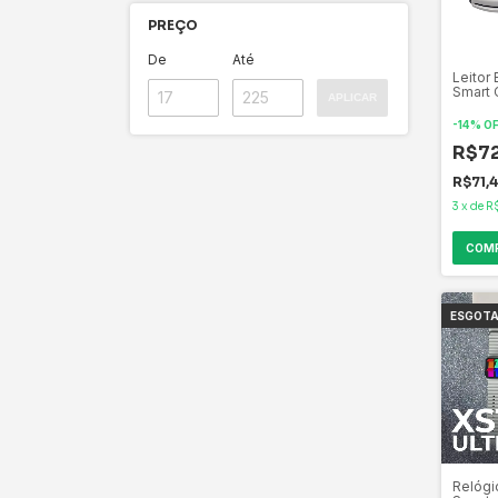
PREÇO
De
Até
Leitor
Smart 
APLICAR
Usb A
NFE
-
14
%
O
R$7
R$71,
3
x
de
R
ESGOT
Relógi