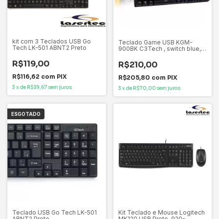
kit com 3 Teclados USB Go
Teclado Game USB KGM-
Tech LK-501 ABNT2 Preto
900BK C3Tech , switch blue,
Tecla, Mecânico, Cabo: PVC
R$119,00
R$210,00
R$116,62
com
PIX
R$205,80
com
PIX
3
x
de
R$39,67
sem juros
3
x
de
R$70,00
sem juros
ESGOTADO
Teclado USB Go Tech LK-501
Kit Teclado e Mouse Logitech
ABNT2 Preto
MK120 USB Preto, 920-