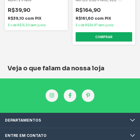
004429
R$39,90
R$164,90
R$39,10
com
PIX
R$161,60
com
PIX
3
x
de
R$13,30
sem juros
3
x
de
R$54,97
sem juros
Veja o que falam da nossa loja
DEPARTAMENTOS
ENTRE EM CONTATO