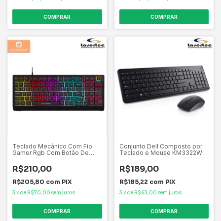
Teclado Mecânico Com Fio
Conjunto Dell Composto por
Gamer Rgb Com Botão De
Teclado e Mouse KM3322W
Iluminado H'Maston TK03
BPOR - Wireless
R$210,00
R$189,00
R$205,80
com
PIX
R$185,22
com
PIX
3
x
de
R$70,00
sem juros
3
x
de
R$63,00
sem juros