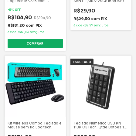
Logitech MK235 com
ABNT II(MKS-VSC8168/USB)
Conexão USB, Pilhas Inclusas
e Layout ABNT2 - 920-
R$29,90
-
5
%
OFF
007903
R$184,90
R$194,90
R$29,30
com
PIX
R$181,20
com
PIX
3
x
de
R$9,97
sem juros
3
x
de
R$61,63
sem juros
ESGOTADO
Kit wireless Combo Teclado e
Teclado Numerico USB KN-
Mouse sem fio Logitech
11BK C3Tech, Qtde Botões 19,
MK220 com Design
Tecla Membrana, Cabo 1.2 m,
Compacto, Conexão USB,
8 milhões de acionamentos