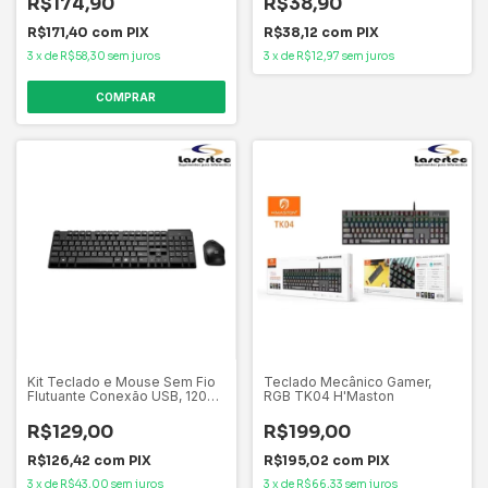
R$174,90
R$38,90
Pilhas Inclusas e Layout ABN
R$171,40
com
PIX
R$38,12
com
PIX
3
x
de
R$58,30
sem juros
3
x
de
R$12,97
sem juros
Kit Teclado e Mouse Sem Fio
Teclado Mecânico Gamer,
Flutuante Conexão USB, 1200
RGB TK04 H'Maston
DPI Multi (Multilaser) - TC251
R$129,00
R$199,00
R$126,42
com
PIX
R$195,02
com
PIX
3
x
de
R$43,00
sem juros
3
x
de
R$66,33
sem juros