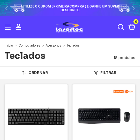
UTILIZE O CUPOM ( PRIMEIRACOMPRA ) E GANHE UM SUPER
DESCONTO
0
Início
>
Computadores
>
Acessórios
>
Teclados
Teclados
18 produtos
ORDENAR
FILTRAR