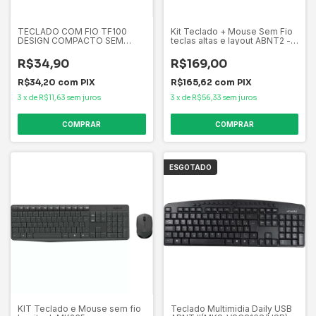
TECLADO COM FIO TF100
Kit Teclado + Mouse Sem Fio
DESIGN COMPACTO SEM
teclas altas e layout ABNT2 -
LOGO EMBALAGEM PARDA
KW211 Preto Lecoo
CONEXÃO USB CABO DE
R$34,90
R$169,00
120CM RESISTENTE ÁGUA
PRETO
R$34,20
com
PIX
R$165,62
com
PIX
3
x
de
R$11,63
sem juros
3
x
de
R$56,33
sem juros
ESGOTADO
KIT Teclado e Mouse sem fio
Teclado Multimidia Daily USB