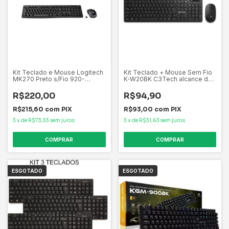
Kit Teclado e Mouse Logitech
Kit Teclado + Mouse Sem Fio
MK270 Preto s/Fio 920-
K-W20BK C3Tech alcance de
004433-C
ate 12 metros, 12 teclas
multimidia
R$220,00
R$94,90
R$215,60
com
PIX
R$93,00
com
PIX
3
x
de
R$73,33
sem juros
3
x
de
R$31,63
sem juros
ESGOTADO
ESGOTADO