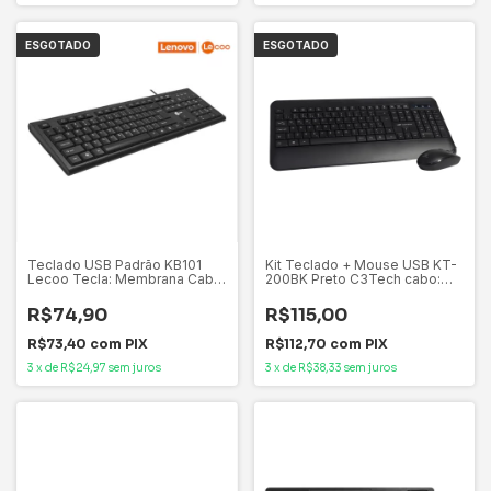
ESGOTADO
ESGOTADO
Teclado USB Padrão KB101
Kit Teclado + Mouse USB KT-
Lecoo Tecla: Membrana Cabo:
200BK Preto C3Tech cabo:
150 cm ABNT2
1,2m ± 5cm 12 atalhos
multimídia
R$74,90
R$115,00
R$73,40
com
PIX
R$112,70
com
PIX
3
x
de
R$24,97
sem juros
3
x
de
R$38,33
sem juros