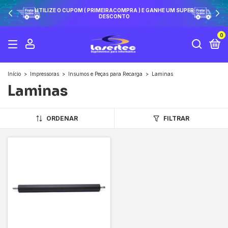
UTILIZE O CUPOM ( PRIMEIRACOMPRA ) E GANHE UM SUPER
DESCONTO
0
Início
>
Impressoras
>
Insumos e Peças para Recarga
>
Laminas
Laminas
ORDENAR
FILTRAR