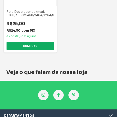
Rolo Developer Lexmark
E260/e360/e460/x464/x264/t650/656
R$25,00
R$24,50
com
PIX
3
x
de
R$8,33
sem juros
Veja o que falam da nossa loja
DEPARTAMENTOS