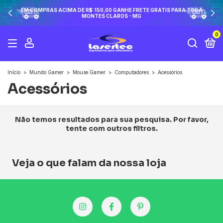
EM COMPRAS ACIMA DE R$: 150,00 GANHE FRETE GRATIS PARA TODA
MONTES CLAROS - MG
0
Início
>
Mundo Gamer
>
Mouse Gamer
>
Computadores
>
Acessórios
Acessórios
Não temos resultados para sua pesquisa. Por favor,
tente com outros filtros.
Veja o que falam da nossa loja