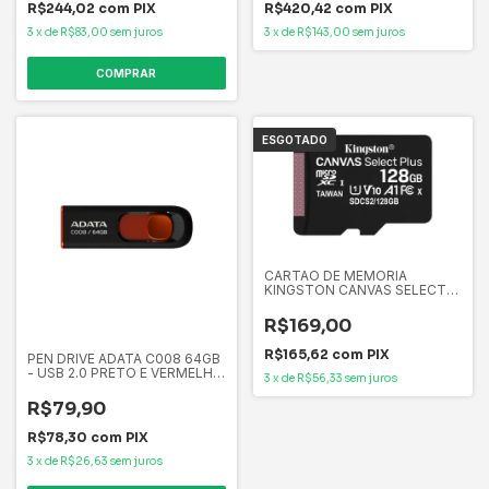
R$244,02
com
PIX
R$420,42
com
PIX
3
x
de
R$83,00
sem juros
3
x
de
R$143,00
sem juros
ESGOTADO
CARTAO DE MEMORIA
KINGSTON CANVAS SELECT
PLUS MICROSD 128GB, COM
ADAPTADOR, PARA CAMERAS
R$169,00
SDCS2/128GB
R$165,62
com
PIX
PEN DRIVE ADATA C008 64GB
- USB 2.0 PRETO E VERMELHO
3
x
de
R$56,33
sem juros
- AC008-64G-RKD
R$79,90
R$78,30
com
PIX
3
x
de
R$26,63
sem juros