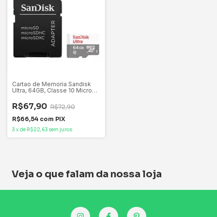
Cartao de Memoria Sandisk
Ultra, 64GB, Classe 10 Micro
SDXC + Adaptador,
SDSQUNR-064G-GN3MA
R$67,90
R$72,90
R$66,54
com
PIX
3
x
de
R$22,63
sem juros
Veja o que falam da nossa loja