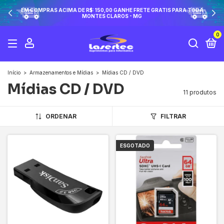
EM COMPRAS ACIMA DE R$: 150,00 GANHE FRETE GRATIS PARA TODA
MONTES CLAROS - MG
0
Início
>
Armazenamentos e Mídias
>
Mídias CD / DVD
Mídias CD / DVD
11 produtos
ORDENAR
FILTRAR
ESGOTADO