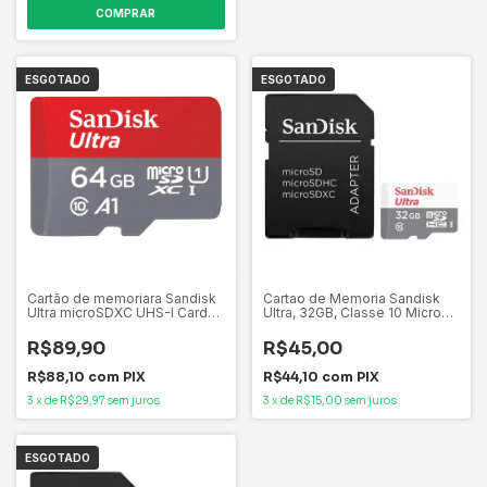
ESGOTADO
ESGOTADO
Cartão de memoriara Sandisk
Cartao de Memoria Sandisk
Ultra microSDXC UHS-I Card
Ultra, 32GB, Classe 10 Micro
64GB speed up to 140mb/s
SDHC + Adaptador,
SDSQUAB-064G-GN6MN
SDSQUNR-032G-GN3MA
R$89,90
R$45,00
R$88,10
com
PIX
R$44,10
com
PIX
3
x
de
R$29,97
sem juros
3
x
de
R$15,00
sem juros
ESGOTADO