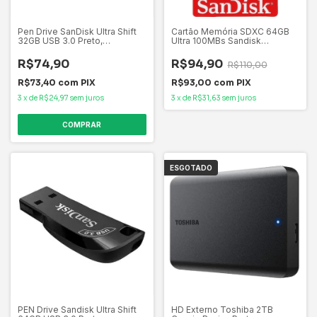
Pen Drive SanDisk Ultra Shift
Cartão Memória SDXC 64GB
32GB USB 3.0 Preto,
Ultra 100MBs Sandisk
SDCZ410-032G-G46
SDSDUNR-064G-GN3IN
R$74,90
R$94,90
R$110,00
R$73,40
com
PIX
R$93,00
com
PIX
3
x
de
R$24,97
sem juros
3
x
de
R$31,63
sem juros
ESGOTADO
PEN Drive Sandisk Ultra Shift
HD Externo Toshiba 2TB