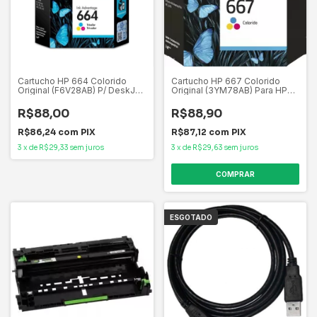
Cartucho HP 664 Colorido
Cartucho HP 667 Colorido
Original (F6V28AB) P/ DeskJet
Original (3YM78AB) Para HP
4535, 4675, 3835, 1115, 2135,
DeskJet Ink Advantage 2376,
3635, 2675, 3775, 3785, 3787,
2776, 6476, HP - CX 1 UN
R$88,00
R$88,90
3789
R$86,24
com
PIX
R$87,12
com
PIX
3
x
de
R$29,33
sem juros
3
x
de
R$29,63
sem juros
ESGOTADO