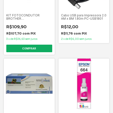
KIT FOTOCONDUTOR
Cabo USB para Impressora 2.0
BROTHER
AM x BM 1.80m PC-USB1801
DR820/DR880/DR890/DR3440
20K DCP-L5652DN DCP-L5652
R$109,90
R$12,00
DCPL5652, DCPL5602DN
DCP-L5602DN DCP-L5602 D
R$107,70
com
PIX
R$11,76
com
PIX
3
x
de
R$36,63
sem juros
2
x
de
R$6,00
sem juros