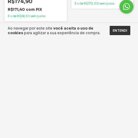
R$174,90
3
x
de
R$173,00
sem juros
R$171,40
com
PIX
3
x
de
R$58,30
sem juros
Ao navegar por este site
você aceita o uso de
ENTENDI
ESGOTADO
cookies
para agilizar a sua experiência de compra.
Borracha Rolete Epson L210
Impressora Brother Laser
L220 L355 L375 L365 L395
Mono (A4) Wrl HL1212W
L396 L455
R$1.100,00
-
25
%
OFF
R$1.190,00
R$29,90
R$39,90
R$1.078,00
com
PIX
R$29,30
com
PIX
3
x
de
R$366,67
sem juros
3
x
de
R$9,97
sem juros