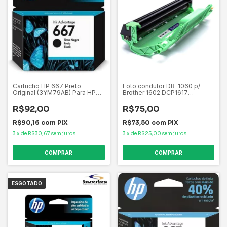
Cartucho HP 667 Preto
Foto condutor DR-1060 p/
Original (3YM79AB) Para HP
Brother 1602 DCP1617
Deskjet 2376, 2774, 2776,
DCP1617NW
6476 CX 1 UN
R$92,00
R$75,00
R$90,16
com
PIX
R$73,50
com
PIX
3
x
de
R$30,67
sem juros
3
x
de
R$25,00
sem juros
COMPRAR
ESGOTADO