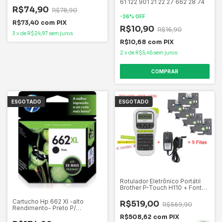
61 122 901 21 22 27 662 28 74
R$74,90
R$78,90
-
36
%
OFF
R$73,40
com
PIX
R$10,90
R$16,90
3
x
de
R$24,97
sem juros
R$10,68
com
PIX
2
x
de
R$5,45
sem juros
ESGOTADO
ESGOTADO
Rotulador Eletrônico Portátil
Brother P-Touch H110 + Fonte
+ 5 Fitas
Cartucho Hp 662 Xl -alto
R$519,00
R$569,90
Rendimento- Preto P/
2515_1015_1516
R$508,62
com
PIX