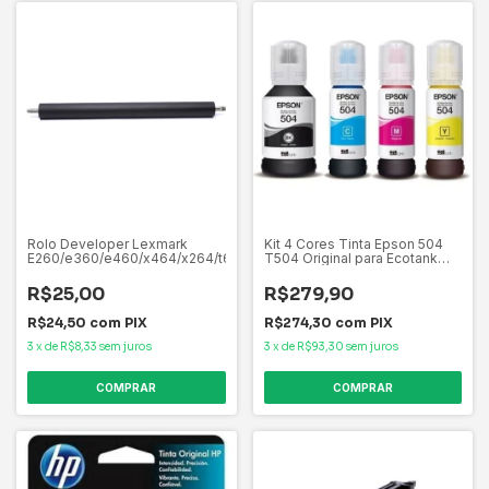
Rolo Developer Lexmark
Kit 4 Cores Tinta Epson 504
E260/e360/e460/x464/x264/t650/656
T504 Original para Ecotank
L4150 L4160 L4260 L6161
L6191 L6270 Preto Ciano
R$25,00
R$279,90
Amarelo Magenta
R$24,50
com
PIX
R$274,30
com
PIX
3
x
de
R$8,33
sem juros
3
x
de
R$93,30
sem juros