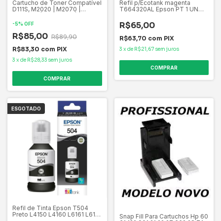
Cartucho de Toner Compatível
Refil p/Ecotank magenta
D111S, M2020 | M2070 |
T664320AL Epson PT 1 UN
M2020W | M2020FW |
Original
M2070F
R$65,00
-
5
%
OFF
R$85,00
R$89,90
R$63,70
com
PIX
R$83,30
com
PIX
3
x
de
R$21,67
sem juros
3
x
de
R$28,33
sem juros
ESGOTADO
Refil de Tinta Epson T504
Preto L4150 L4160 L6161 L6171
Snap Fill Para Cartuchos Hp 60
L6191 Original 127ML