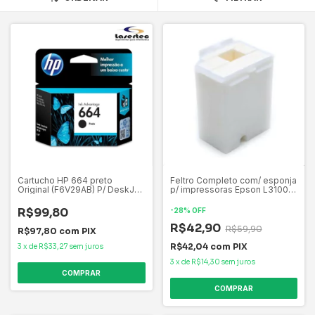
Cartucho HP 664 preto
Feltro Completo com/ esponja
Original (F6V29AB) P/ DeskJet
p/ impressoras Epson L3100
4535, 4675, 3835, 1115, 2135,
L3110 L3160 L1110 L5190 L3150
3635, 2675, 3775, 3785, 3787,
L3250
R$99,80
-
28
%
OFF
3789
R$42,90
R$59,90
R$97,80
com
PIX
R$42,04
com
PIX
3
x
de
R$33,27
sem juros
3
x
de
R$14,30
sem juros