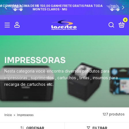
UTILIZE O CUPOM ( PRIMEIRACOMPRA ) E GANHE UM SUPER
DESCONTO
0
IMPRESSORAS
Nesta categoria você encontra diversos produtos para
impressoras , suprimentos , cartuchos , tintas , insumos para
recarga de cartuchos etc.
127 produtos
Início
>
Impressoras
ORDENAR
FILTRAR