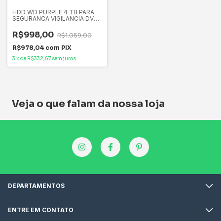
HDD WD PURPLE 4 TB PARA
SEGURANCA VIGILANCIA DVR
WD43PURZ
R$998,00
R$1.059,00
R$978,04
com
PIX
3
x
de
R$332,67
sem juros
Veja o que falam da nossa loja
DEPARTAMENTOS
ENTRE EM CONTATO