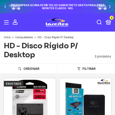
EM COMPRAS ACIMA DE R$: 150,00 GANHE FRETE GRATIS PARA TODA
MONTES CLAROS - MG
0
Início
>
Computadores
>
HD - Disco Rígido P/ Desktop
HD - Disco Rígido P/
Desktop
3 produtos
ORDENAR
FILTRAR
ESGOTADO