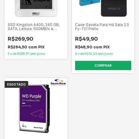
SSD Kingston A400, 240 GB,
Case Gaveta Para Hd Sata 2.5
SATA, Leitura: 500MB/s e
Fy-721 Preto
Gravação: 350MB/s -
SA400S37/240G
R$269,90
R$49,90
R$264,50
com
PIX
R$48,90
com
PIX
3
x
de
R$89,97
sem juros
3
x
de
R$16,63
sem juros
ESGOTADO